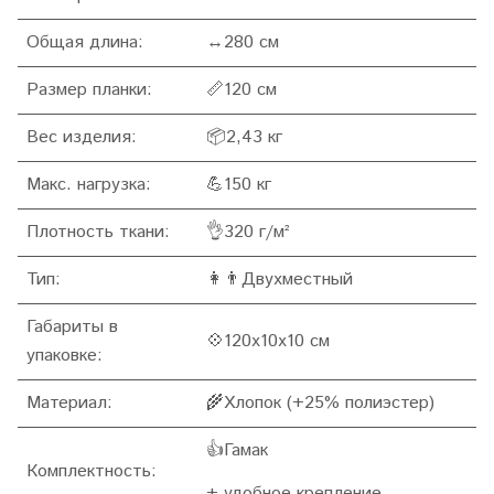
Общая длина:
↔280 см
Размер планки:
📏120 см
Вес изделия:
📦2,43 кг
Макс. нагрузка:
💪150 кг
Плотность ткани:
👌320 г/м²
Тип:
👩👨Двухместный
Габариты в
💠120x10x10 см
упаковке:
Материал:
🌾Хлопок (+25% полиэстер)
👍Гамак
Комплектность:
+ удобное крепление