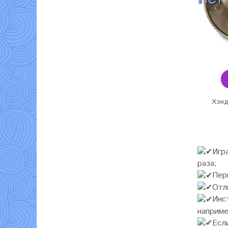
Хэнд
Игр
раза;
Пер
Отл
Инс
наприме
Есл