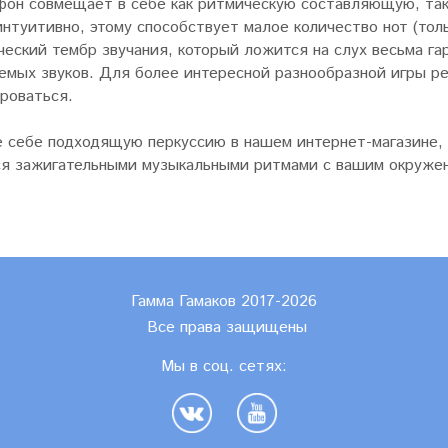
фон совмещает в себе как ритмическую составляющую, так 
интуитивно, этому способствует малое количество нот (то
ческий тембр звучания, который ложится на слух весьма г
емых звуков. Для более интересной разнообразной игры 
роваться.
е себе подходящую перкуссию в нашем интернет-магазине, 
я зажигательными музыкальными ритмами с вашим окруже
Гамма Гамаков 2017-2026
Все права защищены
Мы в соц. сетях: