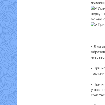
приобщи
Име
перкусс
можно с
При
▪
Для л
образов
чувство
▪
При и
техники
▪
При и
у вас в
сочетае