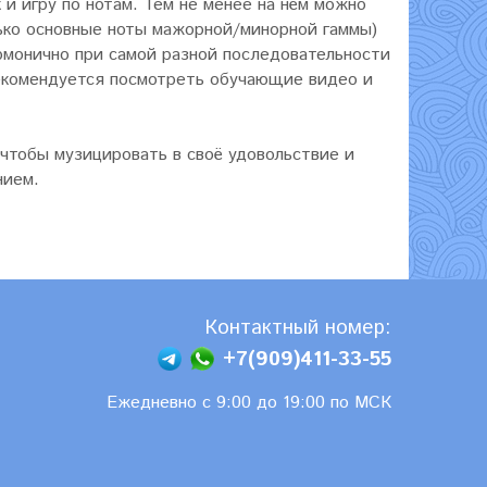
и игру по нотам. Тем не менее на нём можно
лько основные ноты мажорной/минорной гаммы)
армонично при самой разной последовательности
рекомендуется посмотреть обучающие видео и
чтобы музицировать в своё удовольствие и
нием.
Контактный номер:
+7(909)411-33-55
Ежедневно с 9:00 до 19:00 по МСК