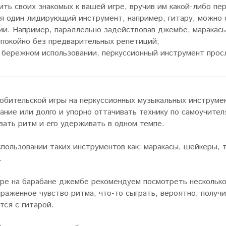
ть своих знакомых к вашей игре, вручив им какой-либо пе
я один лидирующий инструмент, например, гитару, можно 
ии. Например, параллельно задействовав джембе, маракас
покойно без предварительных репетиций;
 бережном использовании, перкуссионный инструмент прос
юбительской игры на перкуссионных музыкальных инструме
ание или долго и упорно оттачивать технику по самоучите
вать ритм и его удерживать в одном темпе.
спользовании таких инструментов как: маракасы, шейкеры,
.
гре на барабане джембе рекомендуем посмотреть несколько
ыраженное чувство ритма, что-то сыграть, вероятно, получ
тся с гитарой.