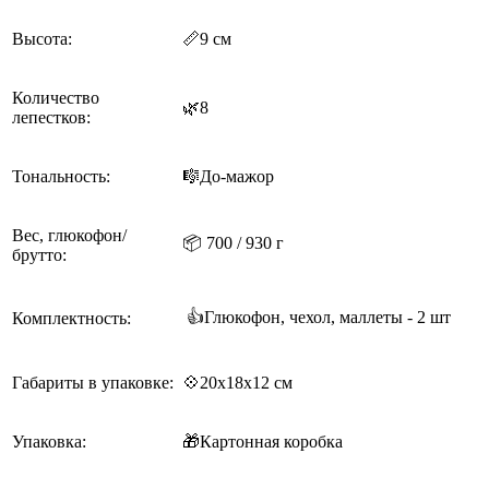
Высота:
📏9 см
Количество
🌿8
лепестков:
Тональность:
🎼До-мажор
Вес, глюкофон/
📦 700 / 930 г
брутто:
👍Глюкофон, чехол, маллеты - 2 шт
Комплектность:
Габариты в упаковке:
💠20х18х12 см
Упаковка:
🎁Картонная коробка