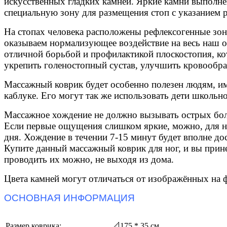
искусственных гладких камней. Яркие камни выполне
специальную зону для размещения стоп с указанием 
На стопах человека расположены рефлексогенные зо
оказываем нормализующее воздействие на весь наш о
отличной борьбой и профилактикой плоскостопия, кот
укрепить голеностопный сустав, улучшить кровообращ
Массажный коврик будет особенно полезен людям, и
каблуке. Его могут так же использовать дети школьно
Массажное хождение не должно вызывать острых боле
Если первые ощущения слишком яркие, можно, для на
дня. Хождение в течении 7-15 минут будет вполне до
Купите данный массажный коврик для ног, и вы принес
проводить их можно, не выходя из дома.
Цвета камней могут отличаться от изображённых на 
ОСНОВНАЯ ИНФОРМАЦИЯ
Размер коврика:
📐
175 * 35 см