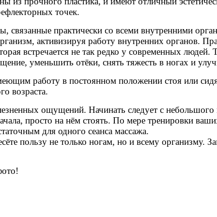
ны из прочного пластика, и имеют отличный эстетичес
рефлекторных точек.
ны, связанные практически со всеми внутренними орг
рганизм, активизируя работу внутренних органов. Пр
орая встречается не так редко у современных людей. 
ение, уменьшить отёки, снять тяжесть в ногах и улу
меющим работу в постоянном положении стоя или сидя
го возраста.
зненных ощущений. Начинать следует с небольшого ин
чала, просто на нём стоять. По мере тренировки ваши
статочным для одного сеанса массажа.
ёте пользу не только ногам, но и всему организму. За
фото!