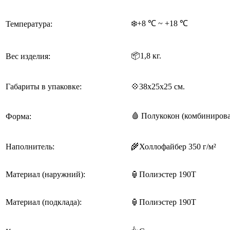
❄️+8 ℃ ~ +18 ℃
Температура:
📦1,8 кг.
Вес изделия:
Габариты в упаковке:
💠38x25x25 см.
🩸 Полу
кокон (комбиниров
Форма:
Наполнитель:
🌾Холлофайбер 350 г/м²
Материал (наружний):
🏮Полиэстер 190Т
Материал (подклада):
🏮
Полиэстер 190Т