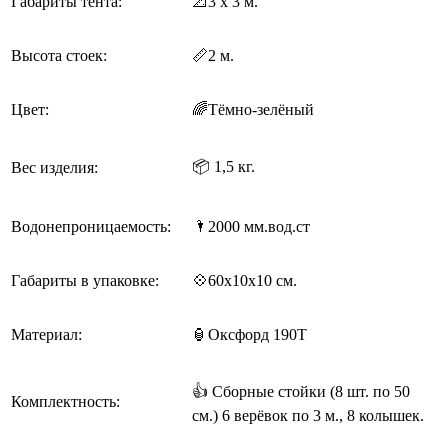
Габариты тента:
📐
3 х 3 м.
Высота стоек:
📏2 м.
Цвет:
🌈Тёмно-з
елёный
📦 1,5 кг.
Вес изделия:
Водонепроницаемость:
🌂2000 мм.вод.ст
Габариты в упаковке:
💠60x10x10 см.
Материал:
🏮Оксфорд 190Т
👍 Сборные стойки (8 шт. по 50
Комплектность:
см.) 6 верёвок по 3 м., 8 колышек.