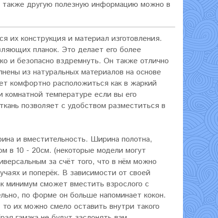
 а также другую полезную информацию можно в
я их конструкция и материал изготовления.
авляющих планок. Это делает его более
гко и безопасно вздремнуть. Он также отлично
лнены из натуральных материалов на основе
дет комфортно расположиться как в жаркий
ри комнатной температуре если вы его
ткань позволяет с удобством разместиться в
рина и вместительность. Ширина полотна,
м в 10 - 20см. (некоторые модели могут
иверсальным за счёт того, что в нём можно
лучаях и поперёк. В зависимости от своей
к минимум сможет вместить взрослого с
ельно, по форме он больше напоминает кокон.
 то их можно смело оставить внутри такого
Края гамака не будут заслонять вам