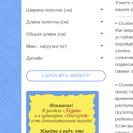
Узнать 
нашем 
Ширина полотна (см)
Длина полотна (см)
▪
Особен
Как вид
Общая длина (см)
устойчи
подойдё
Макс. нагрузка (кг)
хлопка,
солнечн
Дизайн
подвеси
гамаке 
СБРОСИТЬ ФИЛЬТР
▪
Основ
предста
временн
распола
грузопо
ребёнко
Если вы
гамака.