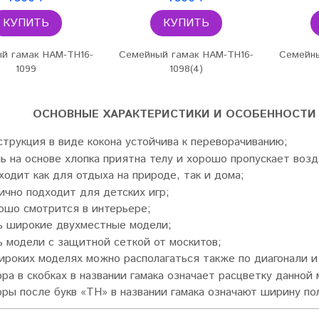
КУПИТЬ
КУПИТЬ
й гамак HAM-TH16-
Семейный гамак HAM-TH16-
Семейны
1099
1098(4)
ОСНОВНЫЕ ХАРАКТЕРИСТИКИ И ОСОБЕННОСТИ
струкция в виде кокона устойчива к переворачиванию;
нь на основе хлопка приятна телу и хорошо пропускает возд
ходит как для отдыха на природе, так и дома;
ично подходит для детских игр;
ошо смотрится в интерьере;
ь широкие двухместные модели;
ь модели с защитной сеткой от москитов;
ироких моделях можно располагаться также по диагонали и
ра в скобках в названии гамака означает расцветку данной 
ры после букв «TH» в названии гамака означают ширину поло