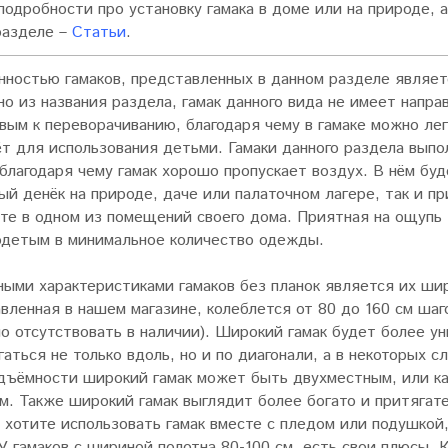
подробности про установку гамака в доме или на природе,
разделе –
Статьи
.
ностью гамаков, представленных в данном разделе являетс
но из названия раздела, гамак данного вида не имеет напр
вым к переворачиванию, благодаря чему в гамаке можно ле
т для использования детьми. Гамаки данного раздела выпо
 благодаря чему гамак хорошо пропускает воздух. В нём бу
ый денёк на природе, даче или палаточном лагере, так и п
те в одном из помещений своего дома. Приятная на ощупь 
одетым в минимальное количество одежды.
ными характеристиками гамаков без планок является их ши
вленная в нашем магазине, колеблется от 80 до 160 см шаго
о отсутствовать в наличии). Широкий гамак будет более ун
гаться не только вдоль, но и по диагонали, а в некоторых с
дъёмности широкий гамак может быть двухместным, или ка
м. Также широкий гамак выглядит более богато и притягат
 хотите использовать гамак вместе с пледом или подушкой,
 У гамаков с шириной полотна 80-100 см. есть свои плюсы. 