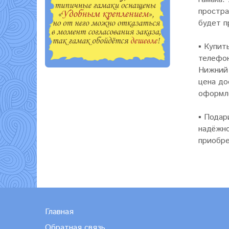
простра
будет п
▪
Купить
телефон
Нижний 
цена до
оформле
▪
Подар
надёжно
приобре
Главная
Обратная связь