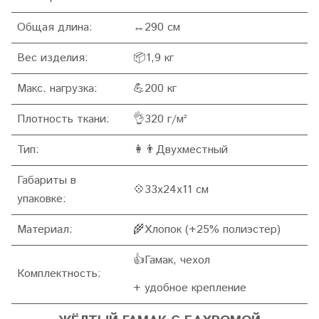
Общая длина:
↔290 см
Вес изделия:
📦1,9 кг
Макс. нагрузка:
💪200 кг
Плотность ткани:
👌320 г/м²
Тип:
👩👨Двухместный
Габариты в
💠33x24x11 см
упаковке:
Материал:
🌾Хлопок (+25% полиэстер)
👍Гамак, чехол
Комплектность:
+ удобное крепление