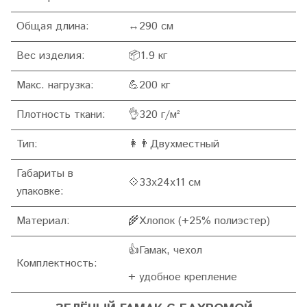
Общая длина:
↔290 см
Вес изделия:
📦1.9 кг
Макс. нагрузка:
💪200 кг
Плотность ткани:
👌320 г/м²
Тип:
👩👨Двухместный
Габариты в
💠33x24x11 см
упаковке:
Материал:
🌾Хлопок (+25% полиэстер)
👍Гамак, чехол
Комплектность:
+ удобное крепление