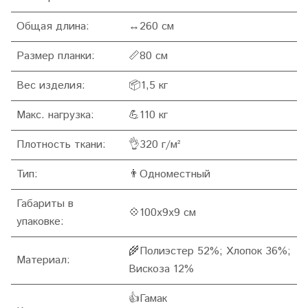
Общая длина:
↔260 см
Размер планки:
📏80 см
Вес изделия:
📦1,5 кг
Макс. нагрузка:
💪110 кг
Плотность ткани:
👌320 г/м²
Тип:
👨Одноместный
Габариты в
💠100x9x9 см
упаковке:
🌾Полиэстер 52%; Хлопок 36%;
Материал:
Вискоза 12%
👍Гамак