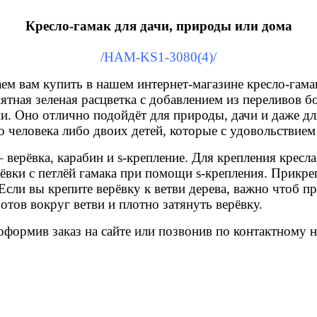
Кресло-гамак для дачи, природы или дома
/HAM-KS1-3080(4)
/
аем вам купить в нашем интернет-магазине кресло-гама
тная зеленая расцветка с добавлением из переливов б
. Оно отлично подойдёт для природы, дачи и даже для
человека либо двоих детей, которые с удовольствием с
– верёвка, карабин и s-крепление. Для крепления кресл
рёвки с петлёй гамака при помощи s-крепления. Прикр
сли вы крепите верёвку к ветви дерева, важно чтоб при
отов вокруг ветви и плотно затянуть верёвку.
 оформив заказ на сайте или позвонив по контактному 