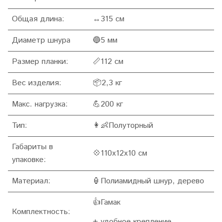
Общая длина:
↔315 см
Диаметр шнура
🔵5 мм
Размер планки:
📏112
см
Вес изделия:
📦2,3 кг
Макс. нагрузка:
💪200 кг
Тип:
👩👶Полуторный
Габариты в
💠110x12x10 см
упаковке:
Материал:
🏮
Полиамидный шнур, дерево
👍Гамак
Комплектность:
+ удобное крепление